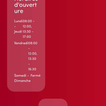
d'ouvert
ure
Lundi
08:00 -
-
12:00,
Jeudi
13:30 -
17:00
Vendredi
08:00
-
12:00,
13:30
-
16:30
Samedi -
Fermé
Dimanche