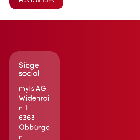
Plus D’articles
Siège
social
myls AG
Widenrai
n 1
6363
Obbürge
n