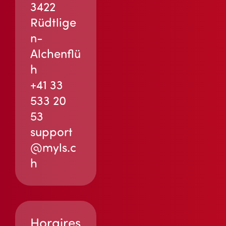
3422
Rüdtlige
n-
Alchenflü
h
+41 33
533 20
53
support
@myls.c
h
Horaires