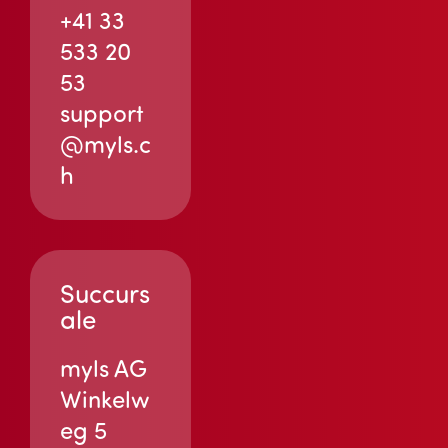
+41 33
533 20
53
support
@myls.c
h
Succurs
ale
myls AG
Winkelw
eg 5