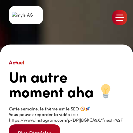
Produits
L’équipe
Emplois
Actuel
myls Actualités
Un autre
Références
moment aha
Contact
Cette semaine, le thème est le SEO
Vous pouvez regarder la vidéo ici :
https://www.instagram.com/p/DPlJBGKCA9X/?next=%2F