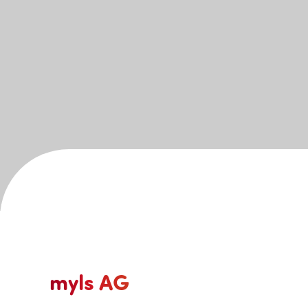
myls AG