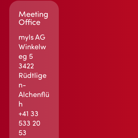
Meeting
Office
myls AG
Winkelw
eg 5
3422
Rüdtlige
n-
Alchenflü
h
+41 33
533 20
53