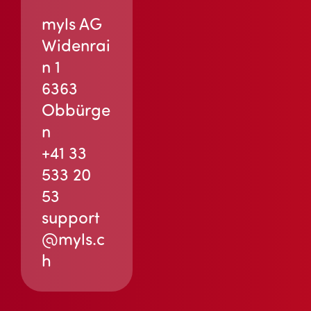
myls AG
Widenrai
n 1
6363
Obbürge
n
+41 33
533 20
53
support
@myls.c
h