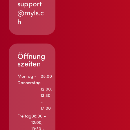
support
@myls.c
h
Öffnung
szeiten
Montag -
08:00
Donnerstag
-
12:00,
13:30
-
17:00
Freitag
08:00 -
12:00,
13:30 -