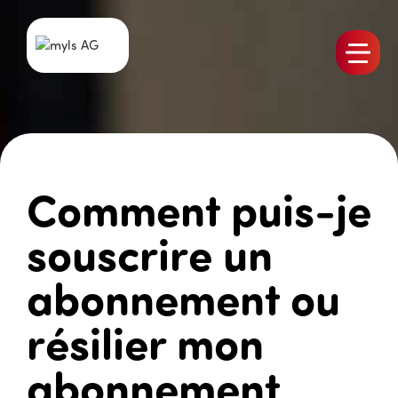
Produits
L’équipe
Emplois
Comment puis-je
myls Actualités
Références
souscrire un
Contact
abonnement ou
résilier mon
abonnement