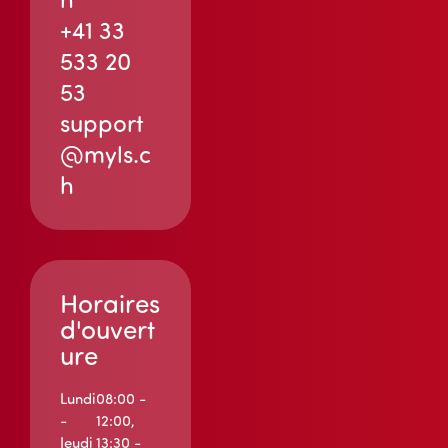
+41 33
533 20
53
support
@myls.c
h
Horaires
d'ouvert
ure
Lundi
08:00 -
-
12:00,
Jeudi
13:30 -