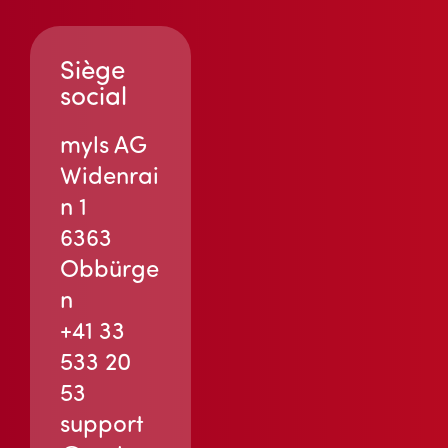
Siège
social
myls AG
Widenrai
n 1
6363
Obbürge
n
+41 33
533 20
53
support