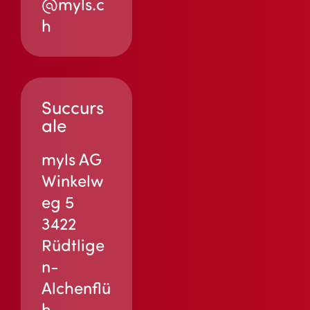
@myls.c
h
Succurs
ale
myls AG
Winkelw
eg 5
3422
Rüdtlige
n-
Alchenflü
h