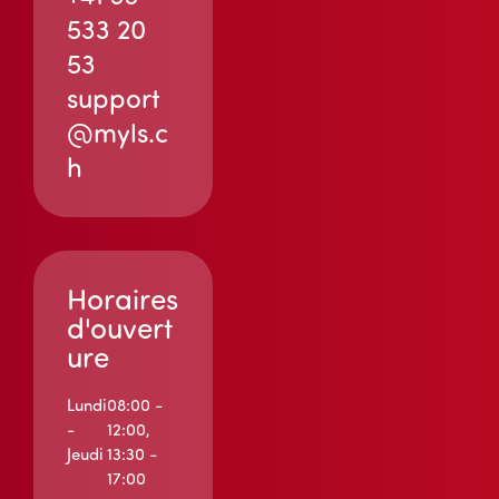
533 20
53
support
@myls.c
h
Horaires
d'ouvert
ure
Lundi
08:00 -
-
12:00,
Jeudi
13:30 -
17:00