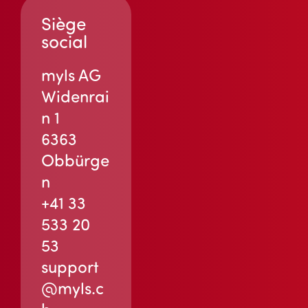
Siège
social
myls AG
Widenrai
n 1
6363
Obbürge
n
+41 33
533 20
53
support
@myls.c