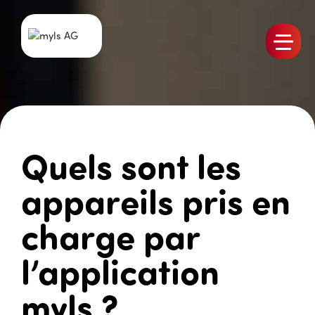
Produits
L’équipe
Emplois
Quels sont les
myls Actualités
Références
appareils pris en
Contact
charge par
l’application
myls ?