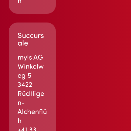
h
Succurs
ale
myls AG
Winkelw
eg 5
3422
Rüdtlige
n-
Alchenflü
h
+41 33