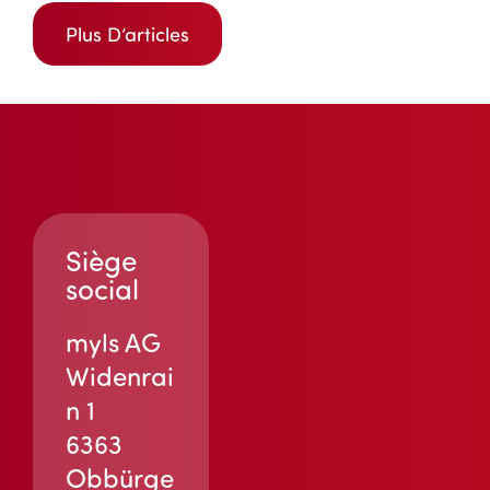
Plus D’articles
Siège
social
myls AG
Widenrai
n 1
6363
Obbürge