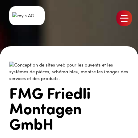
Produits
L’équipe
Emplois
myls Actualités
Références
FMG Friedli
Contact
Montagen
GmbH