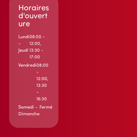
Horaires
d'ouvert
ure
Lundi
08:00 -
-
12:00,
Jeudi
13:30 -
17:00
Vendredi
08:00
-
12:00,
13:30
-
16:30
Samedi -
Fermé
Dimanche