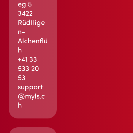
eg 5
3422
Rüdtlige
n-
Alchenflü
h
+41 33
533 20
53
support
@myls.c
h