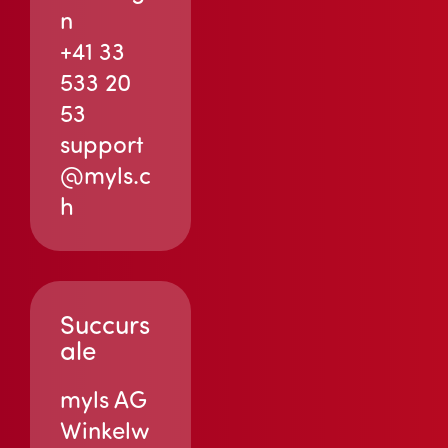
n
+41 33
533 20
53
support
@myls.c
h
Succurs
ale
myls AG
Winkelw