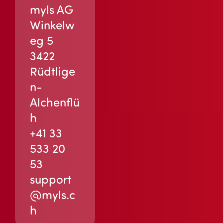
myls AG
Winkelw
eg 5
3422
Rüdtlige
n-
Alchenflü
h
+41 33
533 20
53
support
@myls.c
h