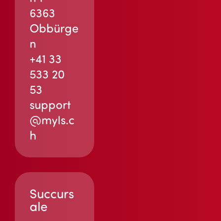
6363
Obbürge
n
+41 33
533 20
53
support
@myls.c
h
Succurs
ale