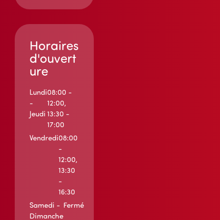
Horaires
d'ouvert
ure
Lundi
08:00 -
-
12:00,
Jeudi
13:30 -
17:00
Vendredi
08:00
-
12:00,
13:30
-
16:30
Samedi -
Fermé
Dimanche