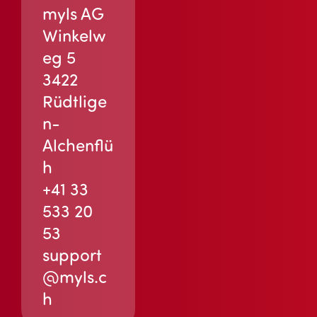
myls AG
Winkelw
eg 5
3422
Rüdtlige
n-
Alchenflü
h
+41 33
533 20
53
support
@myls.c
h