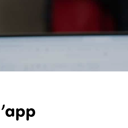
erte di lavoro
myls Notizie
Riferimenti
Conta
l’app