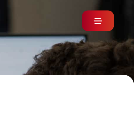
ttateci
Login