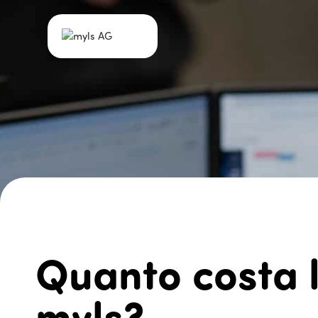
Prodotti
Squadra
Off
Quanto costa 
myls?