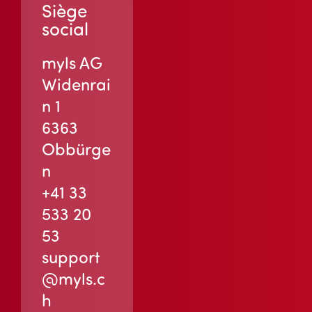
Siège
social
myls AG
Widenrai
n 1
6363
Obbürge
n
+41 33
533 20
53
support
@myls.c
h