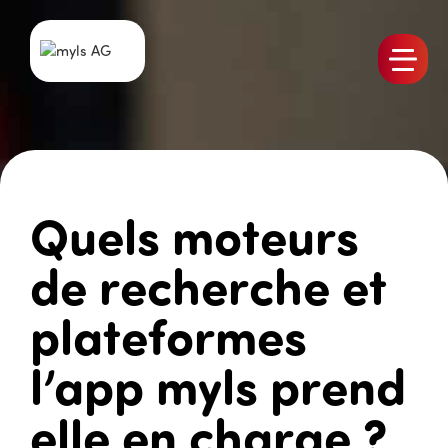
Produits
L’équipe
Emplois
Quels moteurs
myls Actualités
Références
de recherche et
Contact
plateformes
l’app myls prend
elle en charge ?