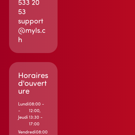
533 20
53
support
@myls.c
h
Horaires
d'ouvert
ure
Lundi
08:00 -
-
12:00,
Jeudi
13:30 -
17:00
Vendredi
08:00