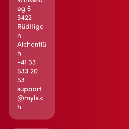
eg 5
3422
Rüdtlige
n-
Alchenflü
h
+41 33
533 20
53
support
@myls.c
h