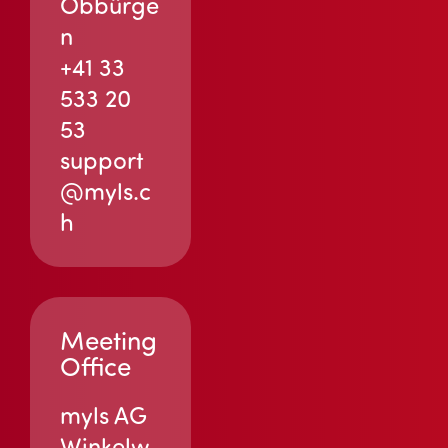
Obbürge
n
+41 33
533 20
53
support
@myls.c
h
Meeting
Office
myls AG
Winkelw